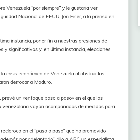
re Venezuela “por siempre” y le gustaría ver
Seguridad Nacional de EEUU, Jon Finer, a la prensa en
tima instancia, poner fin a nuestras presiones de
y significativos y, en última instancia, elecciones
 crisis económica de Venezuela al obstruir las
raron derrocar a Maduro.
, prevé un «enfoque paso a paso» en el que los
cia venezolana vayan acompañados de medidas para
 recíproco en el “paso a paso” que ha promovido
 además por adelantado”, dijo a ABC un especialista