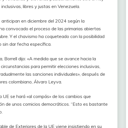
nclusivas, libres y justas en Venezuela.
 anticipan en diciembre del 2024 según la
 ha convocado el proceso de las primarias abiertas
tubre. Y el chavismo ha coqueteado con la posibilidad
 sin dar fecha específica.
 Borrell dijo: «A medida que se avance hacia la
ircunstancias para permitir elecciones inclusivas,
 gradualmente las sanciones individuales», después de
iores colombiano, Álvaro Leyva.
 la UE se hará «al compás» de los cambios que
ión de unos comicios democráticos. “Esto es bastante
o.
able de Exteriores de la UE viene insistiendo en su