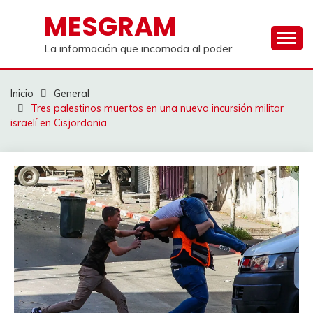
Saltar
MESGRAM
al
contenido
La información que incomoda al poder
Inicio
General
Tres palestinos muertos en una nueva incursión militar
israelí en Cisjordania