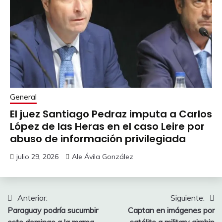
General
El juez Santiago Pedraz imputa a Carlos
López de las Heras en el caso Leire por
abuso de información privilegiada
julio 29, 2026
Ale Ávila González
Navegación
Anterior:
Siguiente:
Paraguay podría sucumbir
Captan en imágenes por
de
este domingo a la marea
satélite a military airship