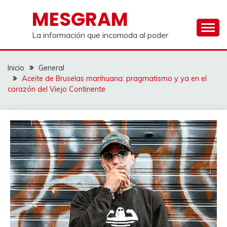
Saltar
MESGRAM
al
contenido
La información que incomoda al poder
Inicio
General
Aceite de Bruselas marihuana: pragmatismo y ya en el
corazón del Viejo Continente