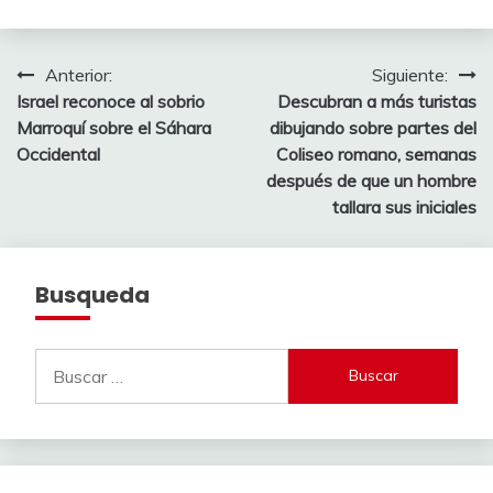
Navegación
Anterior:
Siguiente:
Israel reconoce al sobrio
Descubran a más turistas
de
Marroquí sobre el Sáhara
dibujando sobre partes del
entradas
Occidental
Coliseo romano, semanas
después de que un hombre
tallara sus iniciales
Busqueda
Buscar: