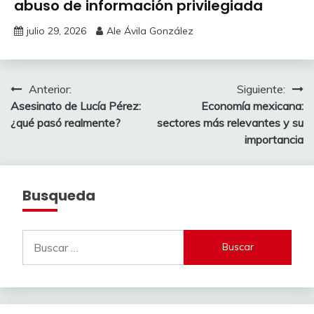
abuso de información privilegiada
julio 29, 2026
Ale Ávila González
Navegación
Anterior:
Siguiente:
Asesinato de Lucía Pérez:
Economía mexicana:
de
¿qué pasó realmente?
sectores más relevantes y su
entradas
importancia
Busqueda
Buscar: