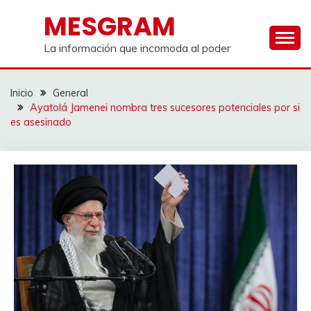
Saltar
MESGRAM
al
contenido
La información que incomoda al poder
Inicio
General
Ayatolá Jamenei nombra tres sucesores potenciales por si
es asesinado