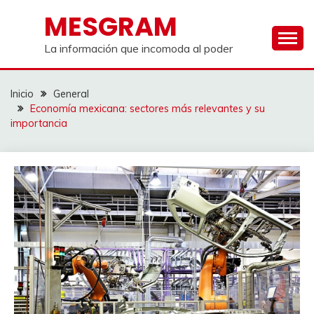
Saltar
MESGRAM
al
contenido
La información que incomoda al poder
Inicio
General
Economía mexicana: sectores más relevantes y su
importancia