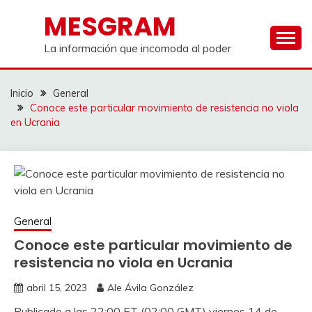
Saltar
MESGRAM
al
contenido
La información que incomoda al poder
Inicio
General
Conoce este particular movimiento de resistencia no viola
en Ucrania
General
Conoce este particular movimiento de
resistencia no viola en Ucrania
abril 15, 2023
Ale Ávila González
Publicado a las 22:00 ET (02:00 GMT) viernes 14 de