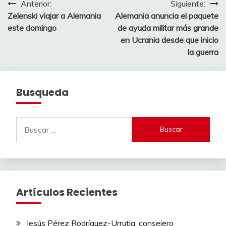
Navegación
Anterior:
Siguiente:
Zelenski viajar a Alemania
Alemania anuncia el paquete
de
este domingo
de ayuda militar más grande
entradas
en Ucrania desde que inicio
la guerra
Busqueda
Buscar:
Artículos Recientes
Jesús Pérez Rodríguez-Urrutia, consejero