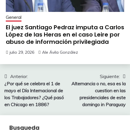
General
El juez Santiago Pedraz imputa a Carlos
López de las Heras en el caso Leire por
abuso de información privilegiada
julio 29, 2026
Ale Ávila González
Navegación
Anterior:
Siguiente:
¿Por qué se celebra el 1 de
Alternancia o no, esa es la
de
mayo el Día Internacional de
cuestion en las
entradas
los Trabajadores? ¿Qué pasó
presidenciales de este
en Chicago en 1886?
domingo in Paraguay
Busqueda