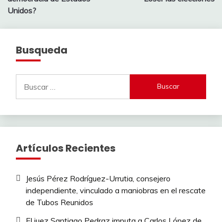
entradas
Unidos?
Busqueda
Buscar:
Artículos Recientes
Jesús Pérez Rodríguez-Urrutia, consejero
independiente, vinculado a maniobras en el rescate
de Tubos Reunidos
El juez Santiago Pedraz imputa a Carlos López de