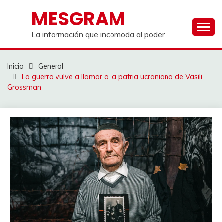
Saltar
MESGRAM
al
contenido
La información que incomoda al poder
Inicio
General
La guerra vulve a llamar a la patria ucraniana de Vasili
Grossman