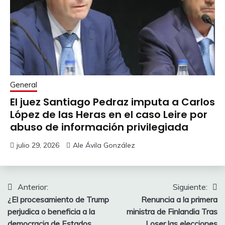
General
El juez Santiago Pedraz imputa a Carlos
López de las Heras en el caso Leire por
abuso de información privilegiada
julio 29, 2026
Ale Ávila González
Navegación
Anterior:
Siguiente:
¿El procesamiento de Trump
Renuncia a la primera
de
perjudica o beneficia a la
ministra de Finlandia Tras
democracia de Estados
Loser las elecciones