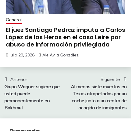
General
El juez Santiago Pedraz imputa a Carlos
López de las Heras en el caso Leire por
abuso de información privilegiada
julio 29, 2026
Ale Ávila González
Navegación
Anterior:
Siguiente:
Grupo Wagner sugiere que
Al menos siete muertos en
de
usted puede
Texas atropellados por un
entradas
permanentemente en
coche junto a un centro de
Bakhmut
acogida de inmigrantes
Busqueda