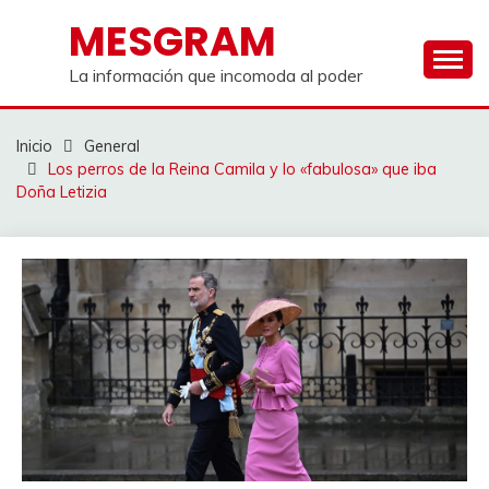
Saltar
MESGRAM
al
contenido
La información que incomoda al poder
Inicio
General
Los perros de la Reina Camila y lo «fabulosa» que iba
Doña Letizia