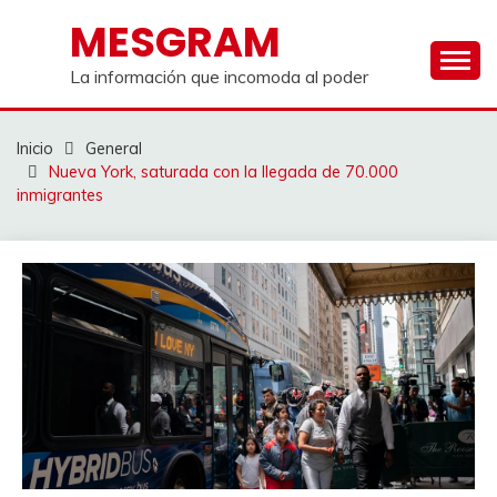
Saltar
MESGRAM
al
contenido
La información que incomoda al poder
Inicio
General
Nueva York, saturada con la llegada de 70.000
inmigrantes