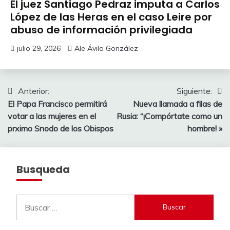
El juez Santiago Pedraz imputa a Carlos
López de las Heras en el caso Leire por
abuso de información privilegiada
julio 29, 2026
Ale Ávila González
Navegación
Anterior:
Siguiente:
El Papa Francisco permitirá
Nueva llamada a filas de
de
votar a las mujeres en el
Rusia: “¡Compórtate como un
entradas
prximo Snodo de los Obispos
hombre! »
Busqueda
Buscar: